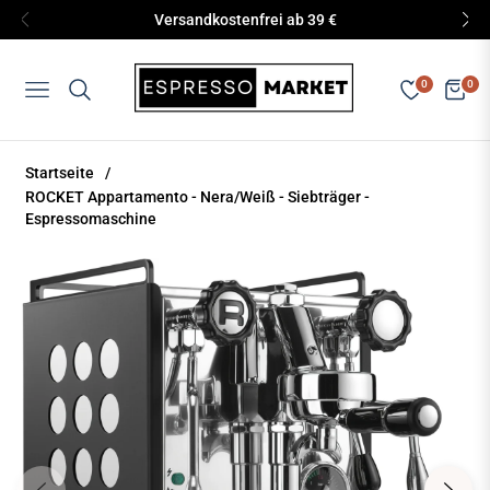
Versandkostenfrei ab 39 €
0
0
Navigation
Eink
Startseite
/
ROCKET Appartamento - Nera/Weiß - Siebträger -
Espressomaschine