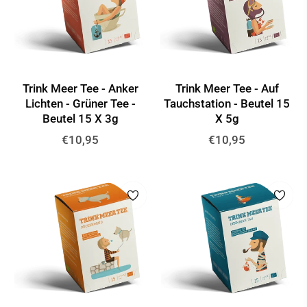
Trink Meer Tee - Anker
Trink Meer Tee - Auf
Lichten - Grüner Tee -
Tauchstation - Beutel 15
Beutel 15 X 3g
X 5g
Normaler
Normaler
€10,95
€10,95
Preis
Preis