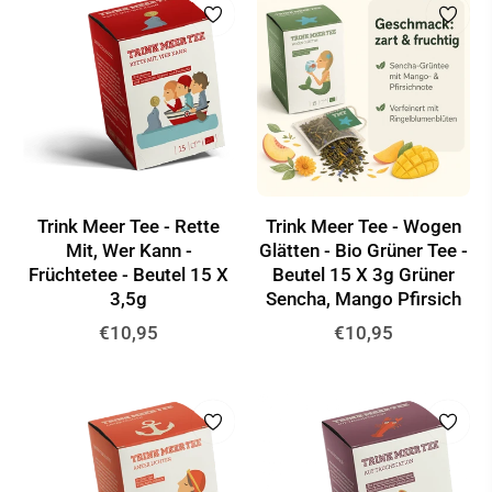
Trink Meer Tee - Rette
Trink Meer Tee - Wogen
Mit, Wer Kann -
Glätten - Bio Grüner Tee -
Früchtetee - Beutel 15 X
Beutel 15 X 3g Grüner
3,5g
Sencha, Mango Pfirsich
Normaler
Normaler
€10,95
€10,95
Preis
Preis