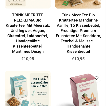
TRINK MEER TEE
Trink Meer Tee Bio
REIZKLIMA Bio
Kräutertee Mandarine
Kräutertee, Mit Meersalz
Vanille, 15 Kissenbeutel,
Und Ingwer, Vegan,
Fruchtiger Premium
Glutenfrei, Laktosefrei,
Früchtetee Mit Sanddorn,
Handgenähte
Fenchel & Melisse –
Kissenteebeutel,
Handgenähte
Maritimes Design
Kissenbeutel
Normaler
Normaler
€10,95
€10,95
Preis
Preis