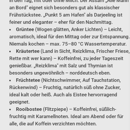
in den Tag, mit oder ohne Milch. Der Assam „Alle Mann
an Bord" eignet sich besonders gut als klassischer
Frühstückstee. „Punkt 5 am Hafen" als Darjeeling ist
feiner und eleganter – eher für den Nachmittag.
Grüntee
(Wogen glätten, Anker Lichten) – Leicht,
aromatisch, ideal für den Mittag oder zur Entspannung.
Niemals kochen – max. 75–80 °C Wassertemperatur.
Kräutertee
(Land in Sicht, Reizklima, Frischer Friese,
Rette mit wer kann) – Koffeinfrei, zu jeder Tageszeit
genießbar. „Reizklima" mit Salz und Thymian ist
besonders ungewöhnlich – norddeutsch eben.
Früchtetee
(Nichtschwimmer, Auf Tauchstation,
Rückenwind) – Fruchtig, natürlich süß ohne Zucker,
ideal kalt oder heiß. Auch als Eistee hervorragend
geeignet.
Rooibostee
(Flitzpiepe) – Koffeinfrei, süßlich-
fruchtig mit Karamellnoten. Ideal am Abend oder für
alle, die auf Koffein verzichten möchten.