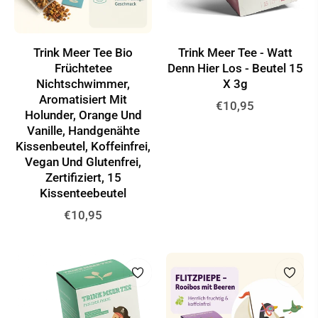
Trink Meer Tee Bio
Trink Meer Tee - Watt
Früchtetee
Denn Hier Los - Beutel 15
Nichtschwimmer,
X 3g
Aromatisiert Mit
Normaler
€10,95
Holunder, Orange Und
Preis
Vanille, Handgenähte
Kissenbeutel, Koffeinfrei,
Vegan Und Glutenfrei,
Zertifiziert, 15
Kissenteebeutel
Normaler
€10,95
Preis