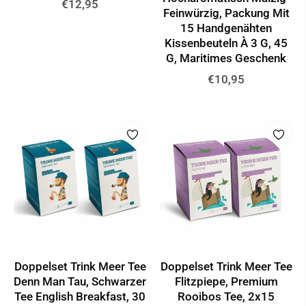
Normaler
€12,95
Feinwürzig, Packung Mit
Preis
15 Handgenähten
Kissenbeuteln À 3 G, 45
G, Maritimes Geschenk
Normaler
€10,95
Preis
Doppelset Trink Meer Tee
Doppelset Trink Meer Tee
Denn Man Tau, Schwarzer
Flitzpiepe, Premium
Tee English Breakfast, 30
Rooibos Tee, 2x15