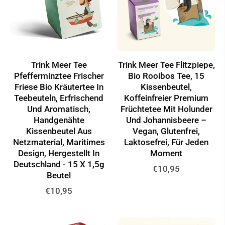
Trink Meer Tee
Trink Meer Tee Flitzpiepe,
Pfefferminztee Frischer
Bio Rooibos Tee, 15
Friese Bio Kräutertee In
Kissenbeutel,
Teebeuteln, Erfrischend
Koffeinfreier Premium
Und Aromatisch,
Früchtetee Mit Holunder
Handgenähte
Und Johannisbeere –
Kissenbeutel Aus
Vegan, Glutenfrei,
Netzmaterial, Maritimes
Laktosefrei, Für Jeden
Design, Hergestellt In
Moment
Deutschland - 15 X 1,5g
Normaler
€10,95
Beutel
Preis
Normaler
€10,95
Preis