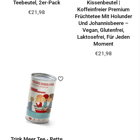
Teebeutel, 2er-Pack
Kissenbeutel |
Koffeinfreier Premium
Normaler
€21,98
Früchtetee Mit Holunder
Preis
Und Johannisbeere –
Vegan, Glutenfrei,
Laktosefrei, Für Jeden
Moment
Normaler
€21,98
Preis
Trink Meer Tee - Rette