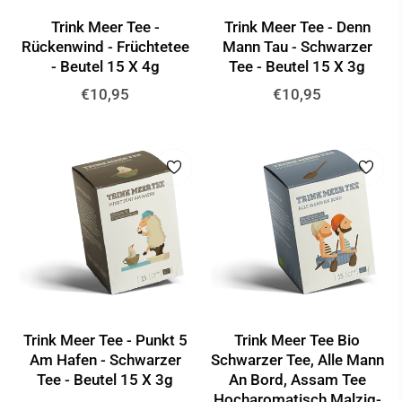
Trink Meer Tee -
Trink Meer Tee - Denn
Rückenwind - Früchtetee
Mann Tau - Schwarzer
- Beutel 15 X 4g
Tee - Beutel 15 X 3g
Normaler
Normaler
€10,95
€10,95
Preis
Preis
Trink Meer Tee - Punkt 5
Trink Meer Tee Bio
Am Hafen - Schwarzer
Schwarzer Tee, Alle Mann
Tee - Beutel 15 X 3g
An Bord, Assam Tee
Hocharomatisch Malzig-