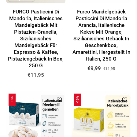
FURCO Pasticcini Di
Furco Mandelgebäck
Mandorla, Italienisches
Pasticcini Di Mandorla
Mandelgebäck Mit
Arancia, Italienische
Pistazien-Granella,
Kekse Mit Orange,
Sizilianisches
Sizilianisches Gebäck In
Mandelgebäck Für
Geschenkbox,
Espresso & Kaffee,
Amarettini, Hergestellt In
Pistaziengebäck In Box,
Italien, 250 G
250 G
Normaler
Sonderpr
€9,99
€11,95
Normaler
€11,95
Preis
Preis
-16%
-16%