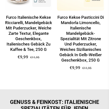
Furco Italienische Kekse
Furco Kekse Pasticcini Di
Ricciarelli, Mandelgebäck
Mandorla Limoncello,
Mit Puderzucker, Weiche
Italienische
Zarte Textur, Elegante
Mandelgebäck-
Geschenkbox,
Spezialität Mit Zitrone
Italienisches Gebäck Zu
Und Puderzucker,
Kaffee & Tee, 250 G
Weiches Sizilianisches
Gebäck In Gelb‑weißer
Normaler
Sonderpreis
€9,99
€11,95
Geschenkbox, 250 G
Preis
Normaler
Sonderpr
€9,99
€11,95
Preis
GENUSS & FEINKOST: ITALIENISCHE
SPEZIALITÄTEN FÜR JEDEN