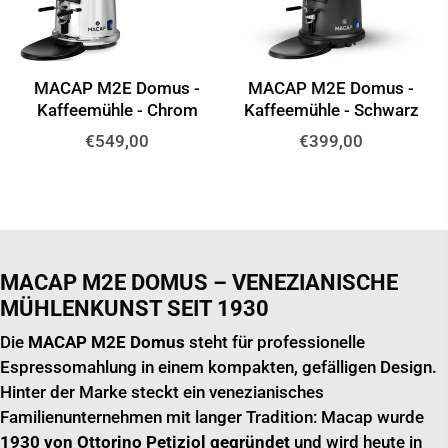
MACAP M2E Domus -
MACAP M2E Domus -
Kaffeemühle - Chrom
Kaffeemühle - Schwarz
Normaler
Normaler
€549,00
€399,00
Preis
Preis
MACAP M2E DOMUS – VENEZIANISCHE
MÜHLENKUNST SEIT 1930
Die
MACAP M2E Domus
steht für professionelle
Espressomahlung in einem kompakten, gefälligen Design.
Hinter der Marke steckt ein venezianisches
Familienunternehmen mit langer Tradition: Macap wurde
1930 von Ottorino Petiziol gegründet
und wird heute in