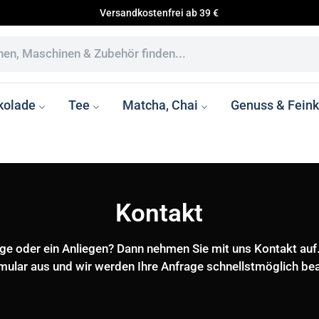
Versandkostenfrei ab 39 €
kolade
Tee
Matcha, Chai
Genuss & Feink
Kontakt
 Tea
Bohnen - Jolly Caffè
Teebeutel - Trink Meer Tee
Matcha - Althaus
EUREKA
Avanti
Osman Be
Zubehör -
Avanti M
JURA
Reinigung
Tea
Kapseln - Jolly Caffè
Loser Tee - Trink Meer Tee
Chai - Althaus
ROCKET
Pure Tea
Stylingel
age oder ein Anliegen? Dann nehmen Sie mit uns Kontakt auf. 
ea
Zubehör - Jolly Caffè
Althaus Zubehör
ECM
Althaus
mular aus und wir werden Ihre Anfrage schnellstmöglich bea
MACAP