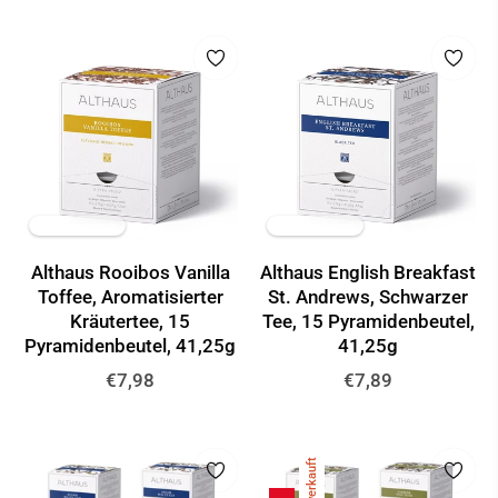
✦ KI-generiert
✦ KI-generiert
Althaus Rooibos Vanilla
Althaus English Breakfast
Toffee, Aromatisierter
St. Andrews, Schwarzer
Kräutertee, 15
Tee, 15 Pyramidenbeutel,
Pyramidenbeutel, 41,25g
41,25g
Normaler
Normaler
€7,98
€7,89
Preis
Preis
Ausverkauft