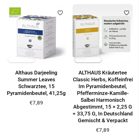
✦ KI-generiert
✦ KI-generiert
✦ KI-generiert
Althaus Darjeeling
ALTHAUS Kräutertee
Summer Leaves
Classic Herbs, Koffeinfrei
Schwarztee, 15
Im Pyramidenbeutel,
Pyramidenbeutel, 41,25g
Pfefferminze-Kamille-
Salbei Harmonisch
Normaler
€7,89
Abgestimmt, 15 × 2,25 G
Preis
= 33,75 G, In Deutschland
Gemischt & Verpackt
Normaler
€7,89
Preis