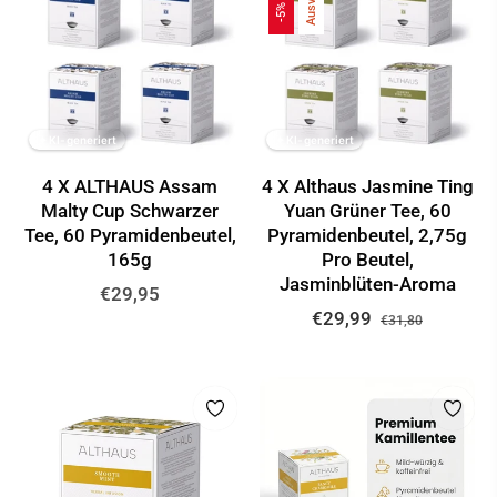
-5%
✦ KI-generiert
✦ KI-generiert
4 X ALTHAUS Assam
4 X Althaus Jasmine Ting
Malty Cup Schwarzer
Yuan Grüner Tee, 60
Tee, 60 Pyramidenbeutel,
Pyramidenbeutel, 2,75g
165g
Pro Beutel,
Jasminblüten-Aroma
Normaler
€29,95
Normaler
Sonderpr
€29,99
Preis
€31,80
Preis