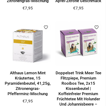
Zitronengras-Mischung
Apfel-Zitrone Geschmack
Normaler
Normaler
€7,95
€7,95
Preis
Preis
Althaus Lemon Mint
Doppelset Trink Meer Tee
Kräutertee, 15
Flitzpiepe, Premium
Pyramidenbeutel, 41,25g,
Rooibos Tee, 2x15
Zitronengras-
Kissenbeutel |
Pfefferminz-Mischung
Koffeinfreier Premium
Früchtetee Mit Holunder
Normaler
€7,95
Und Johannisbeere –