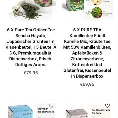
6 X Pure Tea Grüner Tee
6 X PURE TEA
Sencha Hayato,
Kamillentee Friedl
Japanischer Grüntee Im
Kamille Mix, Kräutertee
Kissenbeutel, 15 Beutel À
Mit 50% Kamillenblüten,
3 G, Premiumqualität,
Apfelstücken &
Dispenserbox, Frisch-
Zitronenverbene,
Duftiges Aroma
Koffeinfrei Und
Glutenfrei, Kissenbeutel
Normaler
€79,95
In Dispenserbox
Preis
Normaler
€69,95
Preis