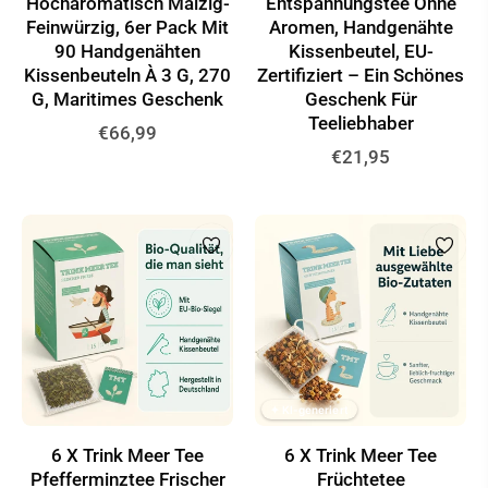
Hocharomatisch Malzig-
Entspannungstee Ohne
Feinwürzig, 6er Pack Mit
Aromen, Handgenähte
90 Handgenähten
Kissenbeutel, EU-
Kissenbeuteln À 3 G, 270
Zertifiziert – Ein Schönes
G, Maritimes Geschenk
Geschenk Für
Teeliebhaber
Normaler
€66,99
Normaler
€21,95
Preis
Preis
✦ KI-generiert
6 X Trink Meer Tee
6 X Trink Meer Tee
Pfefferminztee Frischer
Früchtetee