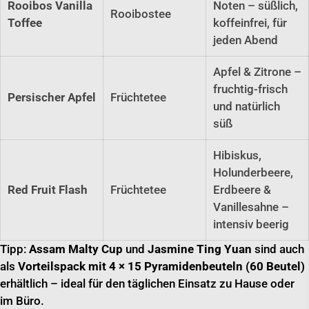
Rooibos Vanilla
Noten – süßlich,
Rooibostee
Toffee
koffeinfrei, für
jeden Abend
Apfel & Zitrone –
fruchtig-frisch
Persischer Apfel
Früchtetee
und natürlich
süß
Hibiskus,
Holunderbeere,
Red Fruit Flash
Früchtetee
Erdbeere &
Vanillesahne –
intensiv beerig
Tipp:
Assam Malty Cup
und
Jasmine Ting Yuan
sind auch
als
Vorteilspack mit 4 × 15 Pyramidenbeuteln (60 Beutel)
erhältlich – ideal für den täglichen Einsatz zu Hause oder
im Büro.