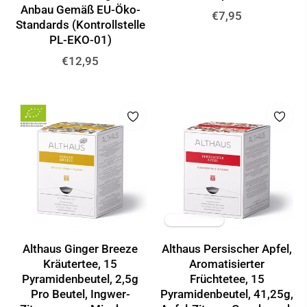
Anbau Gemäß EU-Öko-
Normaler
€7,95
Standards (Kontrollstelle
Preis
PL-EKO-01)
Normaler
€12,95
Preis
✦ KI-generiert
Althaus Ginger Breeze
Althaus Persischer Apfel,
Kräutertee, 15
Aromatisierter
Pyramidenbeutel, 2,5g
Früchtetee, 15
Pro Beutel, Ingwer-
Pyramidenbeutel, 41,25g,