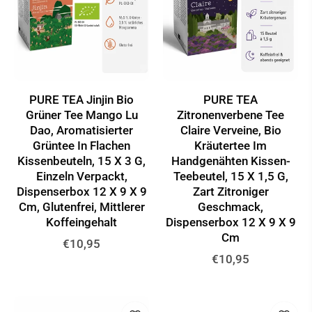
PURE TEA Jinjin Bio
PURE TEA
Grüner Tee Mango Lu
Zitronenverbene Tee
Dao, Aromatisierter
Claire Verveine, Bio
Grüntee In Flachen
Kräutertee Im
Kissenbeuteln, 15 X 3 G,
Handgenähten Kissen-
Einzeln Verpackt,
Teebeutel, 15 X 1,5 G,
Dispenserbox 12 X 9 X 9
Zart Zitroniger
Cm, Glutenfrei, Mittlerer
Geschmack,
Koffeingehalt
Dispenserbox 12 X 9 X 9
Cm
Normaler
€10,95
Normaler
€10,95
Preis
Preis