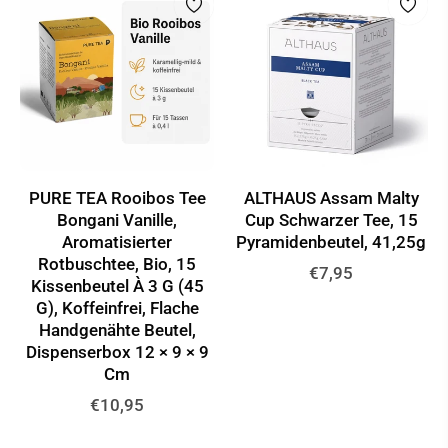
PURE TEA Rooibos Tee
ALTHAUS Assam Malty
Bongani Vanille,
Cup Schwarzer Tee, 15
Aromatisierter
Pyramidenbeutel, 41,25g
Rotbuschtee, Bio, 15
Normaler
€7,95
Kissenbeutel À 3 G (45
Preis
G), Koffeinfrei, Flache
Handgenähte Beutel,
Dispenserbox 12 × 9 × 9
Cm
Normaler
€10,95
Preis