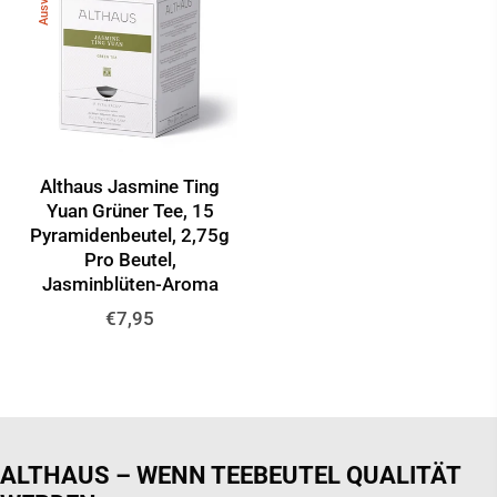
Althaus Jasmine Ting
Yuan Grüner Tee, 15
Pyramidenbeutel, 2,75g
Pro Beutel,
Jasminblüten-Aroma
Normaler
€7,95
Preis
ALTHAUS – WENN TEEBEUTEL QUALITÄT