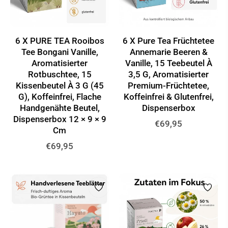
6 X PURE TEA Rooibos
6 X Pure Tea Früchtetee
Tee Bongani Vanille,
Annemarie Beeren &
Aromatisierter
Vanille, 15 Teebeutel À
Rotbuschtee, 15
3,5 G, Aromatisierter
Kissenbeutel À 3 G (45
Premium-Früchtetee,
G), Koffeinfrei, Flache
Koffeinfrei & Glutenfrei,
Handgenähte Beutel,
Dispenserbox
Dispenserbox 12 × 9 × 9
Normaler
€69,95
Cm
Preis
Normaler
€69,95
Preis