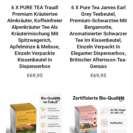
6 X PURE TEA Traudl
6 X Pure Tea James Earl
Premium Kräutertee
Grey Teebeutel,
Almkräuter, Koffeinfreier
Premium-Schwarztee Mit
Alpenkräuter Tee Als
Bergamotte,
Kräutermischung Mit
Aromatisierter Schwarzer
Spitzwegerich,
Tee Im Kissenbeutel,
Apfelminze & Melisse,
Einzeln Verpackt In
Einzeln Verpackte
Eleganter Dispenserbox,
Kissenbeutel In
Britischer Afternoon-Tea-
Dispenserbox
Genuss
Normaler
Normaler
€69,95
€69,95
Preis
Preis