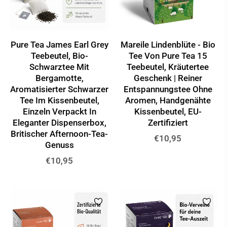
Pure Tea James Earl Grey
Mareile Lindenblüte - Bio
Teebeutel, Bio-
Tee Von Pure Tea 15
Schwarztee Mit
Teebeutel, Kräutertee
Bergamotte,
Geschenk | Reiner
Aromatisierter Schwarzer
Entspannungstee Ohne
Tee Im Kissenbeutel,
Aromen, Handgenähte
Einzeln Verpackt In
Kissenbeutel, EU-
Eleganter Dispenserbox,
Zertifiziert
Britischer Afternoon-Tea-
Normaler
€10,95
Genuss
Preis
Normaler
€10,95
Preis