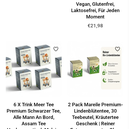
Preis
Vegan, Glutenfrei,
Laktosefrei, Für Jeden
Moment
Normaler
€21,98
Preis
6 X Trink Meer Tee
2 Pack Mareile Premium-
Premium Schwarzer Tee,
Lindenblütentee, 30
Alle Mann An Bord,
Teebeutel, Kräutertee
Assam Tee
Geschenk | Reiner