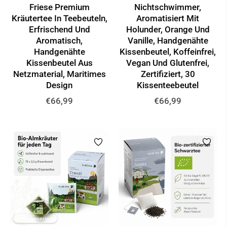
Friese Premium
Nichtschwimmer,
Kräutertee In Teebeuteln,
Aromatisiert Mit
Erfrischend Und
Holunder, Orange Und
Aromatisch,
Vanille, Handgenähte
Handgenähte
Kissenbeutel, Koffeinfrei,
Kissenbeutel Aus
Vegan Und Glutenfrei,
Netzmaterial, Maritimes
Zertifiziert, 30
Design
Kissenteebeutel
Normaler
Normaler
€66,99
€66,99
Preis
Preis
✦ KI-generiert