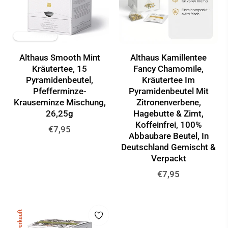
✦ KI-generiert
Althaus Smooth Mint
Althaus Kamillentee
Kräutertee, 15
Fancy Chamomile,
Pyramidenbeutel,
Kräutertee Im
Pfefferminze-
Pyramidenbeutel Mit
Krauseminze Mischung,
Zitronenverbene,
26,25g
Hagebutte & Zimt,
Koffeinfrei, 100%
Normaler
€7,95
Abbaubare Beutel, In
Preis
Deutschland Gemischt &
Verpackt
Normaler
€7,95
Preis
Ausverkauft