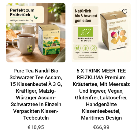
Pure Tea Nandil Bio
6 X TRINK MEER TEE
Schwarzer Tee Assam,
REIZKLIMA Premium
15 Kissenbeutel À 3 G,
Kräutertee, Mit Meersalz
Kräftiger, Malzig-
Und Ingwer, Vegan,
Würziger Assam-
Glutenfrei, Laktosefrei,
Schwarztee In Einzeln
Handgenähte
Verpackten Kissen-
Kissenteebeutel,
Teebeuteln
Maritimes Design
Normaler
Normaler
€10,95
€66,99
Preis
Preis