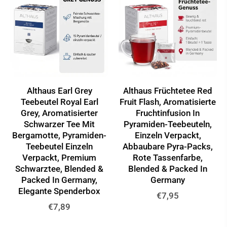
Althaus Earl Grey
Althaus Früchtetee Red
Teebeutel Royal Earl
Fruit Flash, Aromatisierte
Grey, Aromatisierter
Fruchtinfusion In
Schwarzer Tee Mit
Pyramiden-Teebeuteln,
Bergamotte, Pyramiden-
Einzeln Verpackt,
Teebeutel Einzeln
Abbaubare Pyra-Packs,
Verpackt, Premium
Rote Tassenfarbe,
Schwarztee, Blended &
Blended & Packed In
Packed In Germany,
Germany
Elegante Spenderbox
Normaler
€7,95
Normaler
€7,89
Preis
Preis