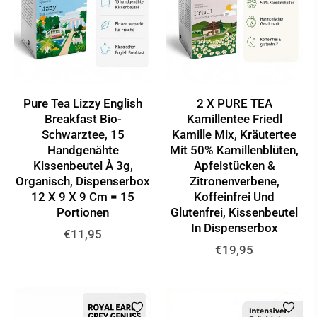
Pure Tea Lizzy English
2 X PURE TEA
Breakfast Bio-
Kamillentee Friedl
Schwarztee, 15
Kamille Mix, Kräutertee
Handgenähte
Mit 50% Kamillenblüten,
Kissenbeutel À 3g,
Apfelstücken &
Organisch, Dispenserbox
Zitronenverbene,
12 X 9 X 9 Cm = 15
Koffeinfrei Und
Portionen
Glutenfrei, Kissenbeutel
In Dispenserbox
Normaler
€11,95
Normaler
€19,95
Preis
Preis