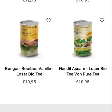
€12,95
€10,95
Preis
Preis
Bongani Rooibos Vanille -
Nandil Assam - Loser Bio
Loser Bio Tee
Tee Von Pure Tea
Normaler
Normaler
€10,95
€10,95
Preis
Preis