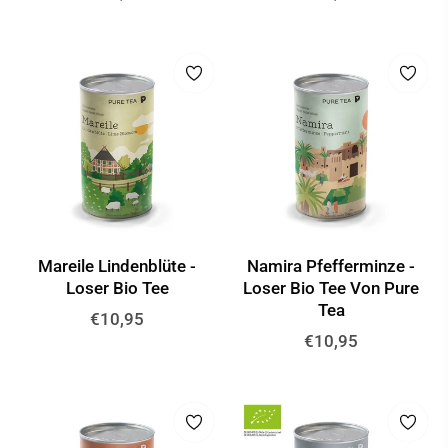
Preis
Preis
Mareile Lindenblüte -
Namira Pfefferminze -
Loser Bio Tee
Loser Bio Tee Von Pure
Tea
Normaler
€10,95
Normaler
€10,95
Preis
Preis