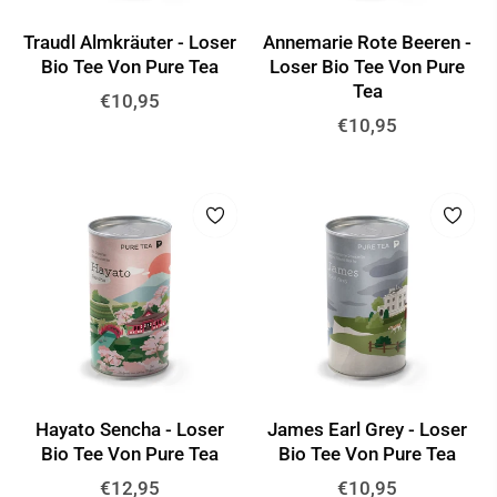
Traudl Almkräuter - Loser
Annemarie Rote Beeren -
Bio Tee Von Pure Tea
Loser Bio Tee Von Pure
Tea
Normaler
€10,95
Normaler
€10,95
Preis
Preis
Hayato Sencha - Loser
James Earl Grey - Loser
Bio Tee Von Pure Tea
Bio Tee Von Pure Tea
Normaler
Normaler
€12,95
€10,95