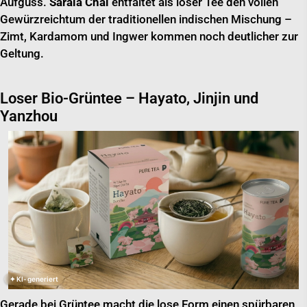
Aufguss.
Sarala Chai
entfaltet als loser Tee den vollen
Gewürzreichtum der traditionellen indischen Mischung –
Zimt, Kardamom und Ingwer kommen noch deutlicher zur
Geltung.
Loser Bio-Grüntee – Hayato, Jinjin und
Yanzhou
✦ KI-generiert
Gerade bei Grüntee macht die lose Form einen spürbaren