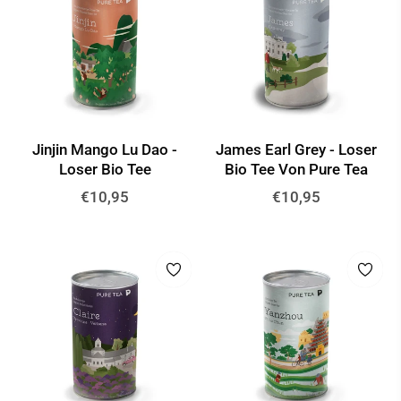
Jinjin Mango Lu Dao -
James Earl Grey - Loser
Loser Bio Tee
Bio Tee Von Pure Tea
Normaler
Normaler
€10,95
€10,95
Preis
Preis