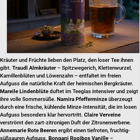
Kräuter und Früchte lieben den Platz, den loser Tee ihnen
gibt.
Traudl Almkräuter
– Spitzwegerich, Klettenwurzel,
Kamillenblüten und Löwenzahn – entfaltet im freien
Aufguss die natürliche Kraft der heimischen Bergkräuter.
Mareile Lindenblüte
duftet im Teeglas intensiver und zeigt
ihre volle Sommersüße.
Namira Pfefferminze
überzeugt
durch eine frische, kühlende Minze-Intensität, die im losen
Aufguss besonders klar hervortritt.
Claire Verveine
verströmt den zart-zitronigen Duft der Zitronenverbene.
Annemarie Rote Beeren
ergibt einen tiefroten, fruchtig-
süßsauren Aufguss.
Bongani Rooibos Vanille
–