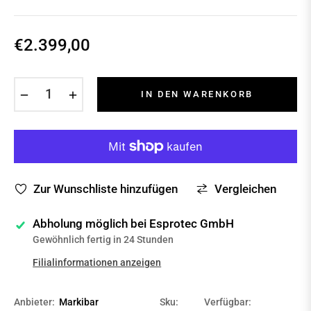
€2.399,00
Normaler
Preis
−
+
IN DEN WARENKORB
Zur Wunschliste hinzufügen
Vergleichen
Abholung möglich bei
Esprotec GmbH
Gewöhnlich fertig in 24 Stunden
Filialinformationen anzeigen
Anbieter:
Markibar
Sku:
Verfügbar: