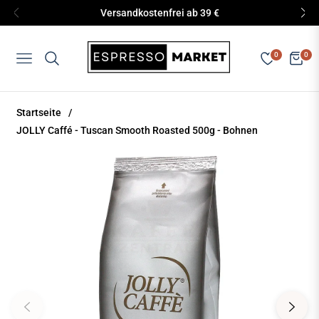
Versandkostenfrei ab 39 €
0
0
Navigation
Eink
Startseite
/
JOLLY Caffé - Tuscan Smooth Roasted 500g - Bohnen