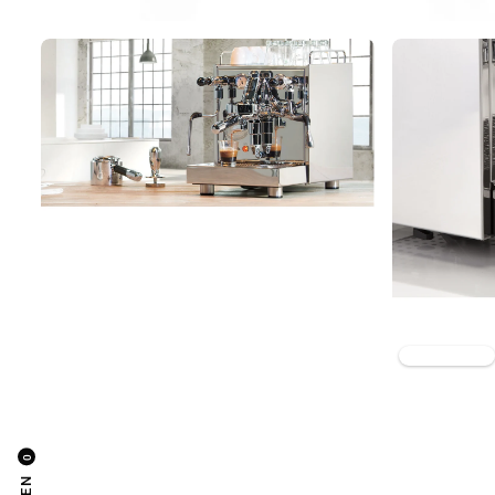
✦ KI-generiert
0