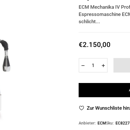
ECM Mechanika IV Profi
Espressomaschine ECM M
schlicht...
€2.150,00
Normaler
Preis
−
+
Zur Wunschliste hi
Anbieter:
ECM
Sku:
EC8227