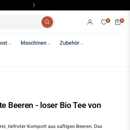
Schn
0
0
Einka
ost
Maschinen
Zubehör
y Zubehör
 Alhthaus
atcha
 & Pflege
Lavazza
Puqpress
emente
illy Caffè
Siebträgerreiniger
König Ludwig
e Beeren - loser Bio Tee von
1511
erer, tiefroter Kompott aus saftigen Beeren. Das