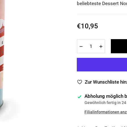
beliebteste Dessert Nor
€10,95
Normaler
Preis
−
+
Zur Wunschliste hi
Abholung möglich 
Gewöhnlich fertig in 2
Filialinformationen an