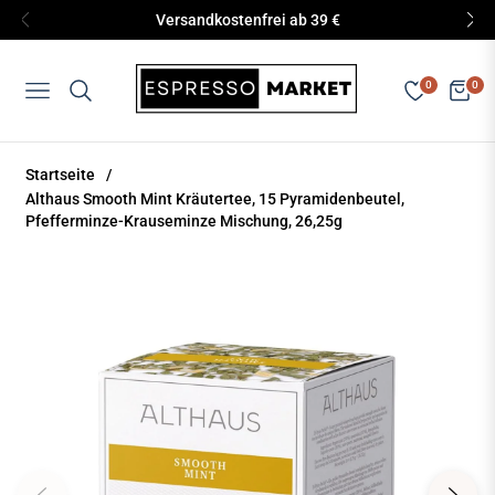
Versandkostenfrei ab 39 €
0
0
Navigation
Eink
Startseite
/
Althaus Smooth Mint Kräutertee, 15 Pyramidenbeutel,
Pfefferminze-Krauseminze Mischung, 26,25g