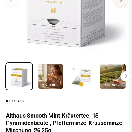
✦ KI-generiert
✦ KI-generiert
✦ KI-generiert
✦ KI-generiert
✦ KI-generiert
✦ KI-generiert
ALTHAUS
Althaus Smooth Mint Kräutertee, 15
Pyramidenbeutel, Pfefferminze-Krauseminze
Mischung, 26,25g